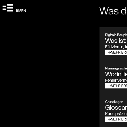
Was d
BIM WISSEN
Digitale Baup
Was ist
Effiziente, 
MEHR ER
Planungssiche
Worin l
Fehler verm
MEHR ER
Grundlagen
Glossar
Kurz, präzis
MEHR ER