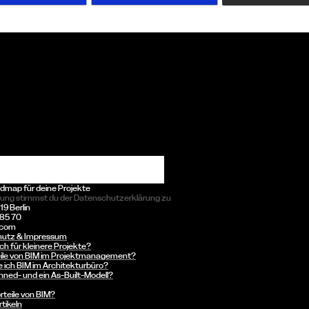
oadmap für deine Projekte
dung stimmst du der Datenschutzerklärung zu
19 Berlin
 85 70
.com
hutz & Impressum
ch für kleinere Projekte?
teile von BIM im Projektmanagement?
 ich BIM im Architekturbüro?
anned- und ein As-Built-Modell?
orteile von BIM?
tikeln