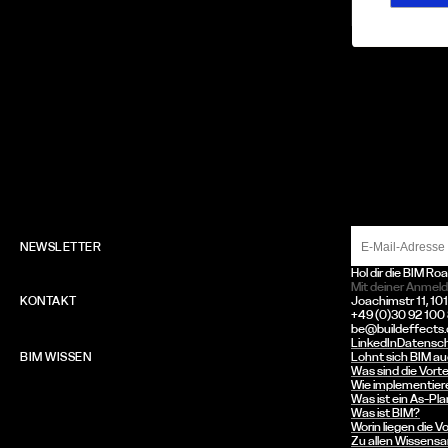
NEWSLETTER
Hol dir die BIM R
Mit deiner Anmel
KONTAKT
Joachimstr 11, 101
+49 (0)30 92 100
be@buildeffects
LinkedIn
Datensc
BIM WISSEN
Lohnt sich BIM au
Was sind die Vor
Wie implementiere
Was ist ein As-Pl
Was ist BIM?
Worin liegen die V
Zu allen Wissensar