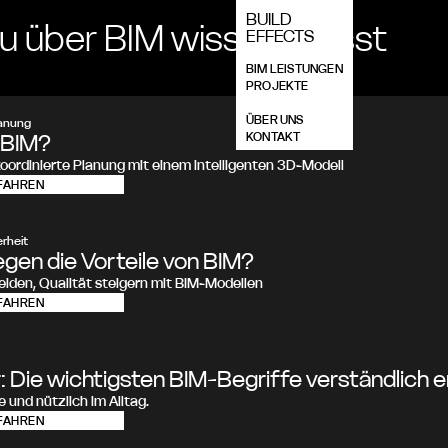
BUILD
u über BIM wissen musst
EFFECTS
BIM LEISTUNGEN
PROJEKTE
BIM WISSEN
ÜBER UNS
lanung
 BIM?
KONTAKT
koordinierte Planung mit einem intelligenten 3D-Modell
FAHREN
rheit
iegen die Vorteile von BIM?
eiden, Qualität steigern mit BIM-Modellen
FAHREN
: Die wichtigsten BIM-Begriffe verständlich e
e und nützlich im Alltag.
FAHREN