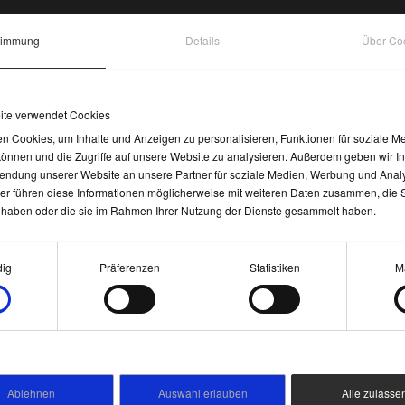
 Projekte
ich BIM auch für kleinere Projekte?
timmung
Details
Über Co
ät und Sicherheit auch bei kleinen Bauvorhaben
FAHREN
ite verwendet Cookies
tandsdokumentation
n Cookies, um Inhalte und Anzeigen zu personalisieren, Funktionen für soziale M
 ein As-Planned- und ein As-Built-Modell?
können und die Zugriffe auf unsere Website zu analysieren. Außerdem geben wir I
 Realität: verlässliche Gebäudedaten erfassen
wendung unserer Website an unsere Partner für soziale Medien, Werbung und Analy
FAHREN
er führen diese Informationen möglicherweise mit weiteren Daten zusammen, die 
lt haben oder die sie im Rahmen Ihrer Nutzung der Dienste gesammelt haben.
ktmanagement
wahl
d die Vorteile von BIM im Projektmanagemen
ig
Präferenzen
Statistiken
M
, Steuerung und fundierte Entscheidungen sichern
FAHREN
ng
lementiere ich BIM im Architekturbüro?
 planen und BIM erfolgreich im Büro umsetzen
Ablehnen
Auswahl erlauben
Alle zulasse
FAHREN