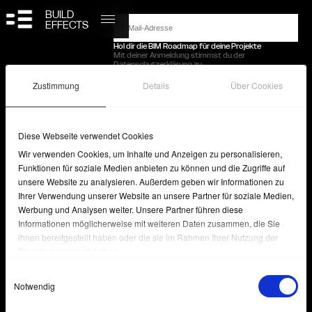
BUILD
EFFECTS
NEWSLETTER
Hol dir die BIM Roadmap für deine Projekte
Mit deiner Anmeldung stimmst du der
BIM LEISTUNGEN
Datenschutzerklärung zu
PROJEKTE
KONTAKT
Joachimstr 11, 10119 Berlin
+49 (0)30 92 100 85 70
BIM WISSEN
Zustimmung
Details
Über Cookies
be@buildeffects.com
ÜBER UNS
LinkedIn
Datenschutz & Impressum
KONTAKT
BIM WISSEN
Lohnt sich BIM auch für kleinere Projekte?
Was sind die Vorteile von BIM im
Projektmanagement?
Diese Webseite verwendet Cookies
Wie implementiere ich BIM im Architekturbüro?
Was ist ein As-Planned- und ein As-Built-Modell?
Wir verwenden Cookies, um Inhalte und Anzeigen zu personalisieren,
Was ist BIM?
Worin liegen die Vorteile von BIM?
Funktionen für soziale Medien anbieten zu können und die Zugriffe auf
Zu allen Wissensartikeln
unsere Website zu analysieren. Außerdem geben wir Informationen zu
Design:
Studio Jacob Lindblad
CREDITS
Development:
Earthcore
Ihrer Verwendung unserer Website an unsere Partner für soziale Medien,
Media:
Kreuzberger Kind
Werbung und Analysen weiter. Unsere Partner führen diese
Informationen möglicherweise mit weiteren Daten zusammen, die Sie
ihnen bereitgestellt haben oder die sie im Rahmen Ihrer Nutzung der
Dienste gesammelt haben.
Einwilligungsauswahl
Notwendig